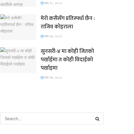
माघ १८, २०८२
मेरो कसैसँग प्रतिस्पर्धा छैन :
राजिव कोइराला
माघ १७, २०८२
सुनसरी-४ मा कोही जितको
पर्खाईमा त कोही विदाईको
पर्खाइमा
माघ १७, २०८२