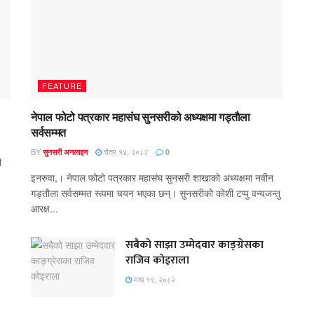
FEATURE
नेपाल फोटो पत्रकार महासंघ सुनसरीको अध्यक्षमा गड्ताैला
सर्वसम्मत
BY
चैत्र १४, २०८२
सुनसरी अनलाइन
0
ी
इनरुवा,। नेपाल फोटो पत्रकार महासंघ सुनसरी शाखाको अध्यक्षमा नवीन
गड्ताैला सर्वसम्मत रूपमा चयन भएका छन्। सुनसरीको काेशी टप्पु वन्यजन्तु
आरक्ष...
सबैको साझा उम्मेदवार काङ्ग्रेसका
राजिव कोइराला
माघ १९, २०८२