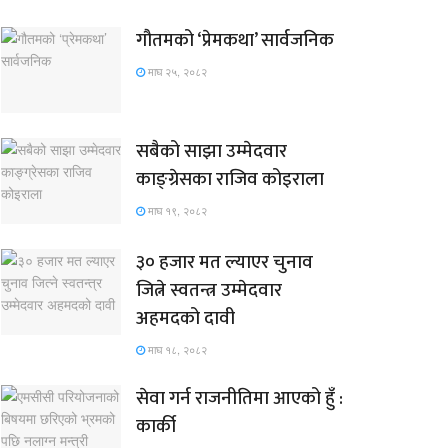
गौतमको ‘प्रेमकथा’ सार्वजनिक
माघ २५, २०८२
सबैको साझा उम्मेदवार
काङ्ग्रेसका राजिव कोइराला
माघ १९, २०८२
३० हजार मत ल्याएर चुनाव
जित्ने स्वतन्त्र उम्मेदवार
अहमदको दावी
माघ १८, २०८२
सेवा गर्न राजनीतिमा आएको हुँ :
कार्की