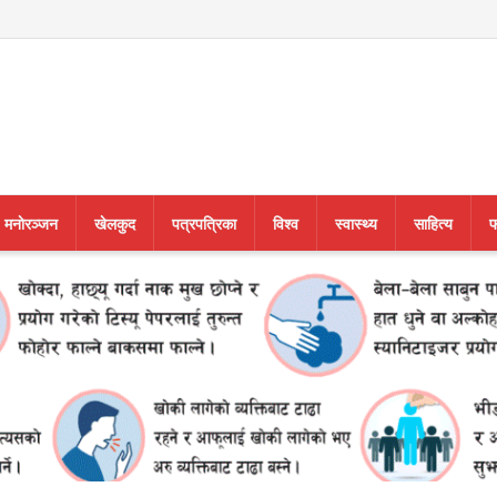
मनाेरञ्जन
खेलकुद
पत्रपत्रिका
विश्व
स्वास्थ्य
साहित्य
फ