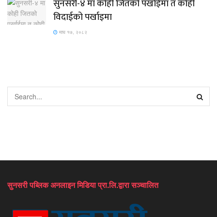
सुनसरी-४ मा कोही जितको पर्खाईमा त कोही
विदाईको पर्खाइमा
माघ १७, २०८२
सुनसरी पब्लिक अनलाइन मिडिया प्रा.लि.द्वारा सञ्चालित