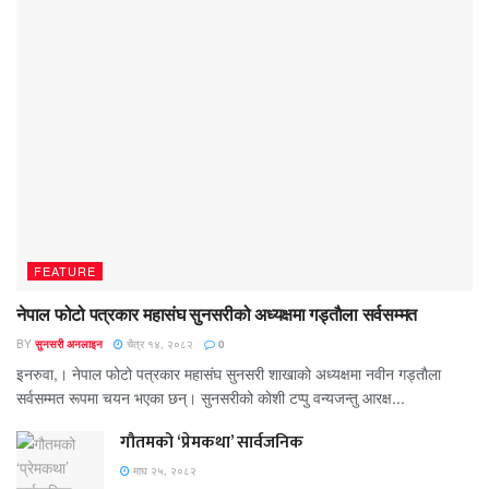
FEATURE
नेपाल फोटो पत्रकार महासंघ सुनसरीको अध्यक्षमा गड्ताैला सर्वसम्मत
BY
सुनसरी अनलाइन
चैत्र १४, २०८२
0
इनरुवा,। नेपाल फोटो पत्रकार महासंघ सुनसरी शाखाको अध्यक्षमा नवीन गड्ताैला
सर्वसम्मत रूपमा चयन भएका छन्। सुनसरीको काेशी टप्पु वन्यजन्तु आरक्ष...
गौतमको ‘प्रेमकथा’ सार्वजनिक
माघ २५, २०८२