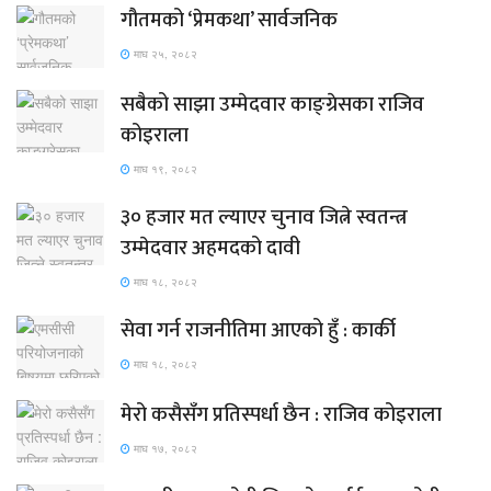
गौतमको ‘प्रेमकथा’ सार्वजनिक
माघ २५, २०८२
सबैको साझा उम्मेदवार काङ्ग्रेसका राजिव
कोइराला
माघ १९, २०८२
३० हजार मत ल्याएर चुनाव जित्ने स्वतन्त्र
उम्मेदवार अहमदको दावी
माघ १८, २०८२
सेवा गर्न राजनीतिमा आएको हुँ : कार्की
माघ १८, २०८२
मेरो कसैसँग प्रतिस्पर्धा छैन : राजिव कोइराला
माघ १७, २०८२