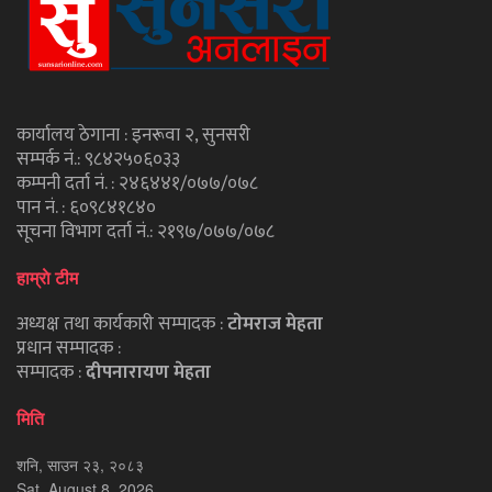
कार्यालय ठेगाना : इनरूवा २, सुनसरी
सम्पर्क नं.: ९८४२५०६०३३
कम्पनी दर्ता नं. : २४६४४१/०७७/०७८
पान नं. : ६०९८४१८४०
सूचना विभाग दर्ता नं.: २१९७/०७७/०७८
हाम्राे टीम
अध्यक्ष तथा कार्यकारी सम्पादक :
टाेमराज मेहता
प्रधान सम्पादक :
सम्पादक :
दीपनारायण मेहता
मिति
शनि, साउन २३, २०८३
Sat, August 8, 2026