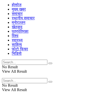
हाेमपेज
मुख्य खबर
समाचार
स्थानीय समाचार
मनाेरञ्जन
खेलकुद
पत्रपत्रिका
विश्व
स्वास्थ्य
साहित्य
फाेटाे फिचर
भिडियाे
No Result
View All Result
No Result
View All Result