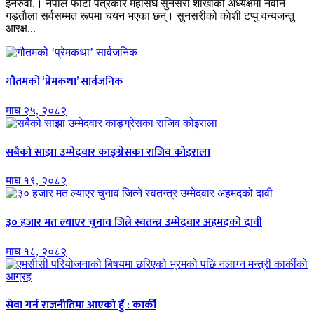
इनरुवा,। नेपाल फोटो पत्रकार महासंघ सुनसरी शाखाको अध्यक्षमा नवीन
गड्ताैला सर्वसम्मत रूपमा चयन भएका छन्। सुनसरीको काेशी टप्पु वन्यजन्तु
आरक्ष...
गौतमको ‘प्रेमकथा’ सार्वजनिक
माघ २५, २०८२
सबैको साझा उम्मेदवार काङ्ग्रेसका राजिव कोइराला
माघ १९, २०८२
३० हजार मत ल्याएर चुनाव जित्ने स्वतन्त्र उम्मेदवार अहमदको दावी
माघ १८, २०८२
सेवा गर्न राजनीतिमा आएको हुँ : कार्की