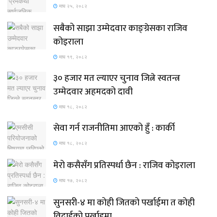
माघ २५, २०८२
सबैको साझा उम्मेदवार काङ्ग्रेसका राजिव
कोइराला
माघ १९, २०८२
३० हजार मत ल्याएर चुनाव जित्ने स्वतन्त्र
उम्मेदवार अहमदको दावी
माघ १८, २०८२
सेवा गर्न राजनीतिमा आएको हुँ : कार्की
माघ १८, २०८२
मेरो कसैसँग प्रतिस्पर्धा छैन : राजिव कोइराला
माघ १७, २०८२
सुनसरी-४ मा कोही जितको पर्खाईमा त कोही
विदाईको पर्खाइमा