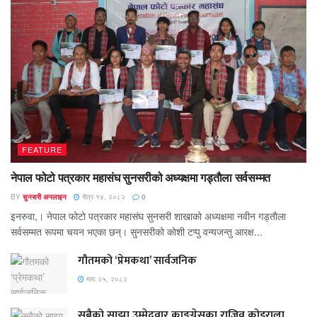
FEATURE
नेपाल फोटो पत्रकार महासंघ सुनसरीको अध्यक्षमा गड्ताैला सर्वसम्मत
BY
सुनसरी अनलाइन
चैत्र १४, २०८२
0
इनरुवा,। नेपाल फोटो पत्रकार महासंघ सुनसरी शाखाको अध्यक्षमा नवीन गड्ताैला
सर्वसम्मत रूपमा चयन भएका छन्। सुनसरीको काेशी टप्पु वन्यजन्तु आरक्ष...
गौतमको ‘प्रेमकथा’ सार्वजनिक
माघ २५, २०८२
सबैको साझा उम्मेदवार काङ्ग्रेसका राजिव कोइराला