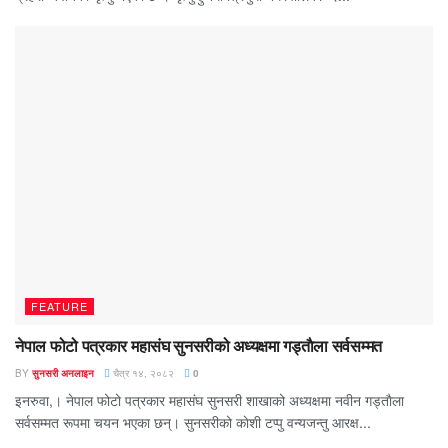
FEATURE
नेपाल फोटो पत्रकार महासंघ सुनसरीको अध्यक्षमा गड्ताैला सर्वसम्मत
BY
सुनसरी अनलाइन
चैत्र १४, २०८२
0
इनरुवा,। नेपाल फोटो पत्रकार महासंघ सुनसरी शाखाको अध्यक्षमा नवीन गड्ताैला
सर्वसम्मत रूपमा चयन भएका छन्। सुनसरीको काेशी टप्पु वन्यजन्तु आरक्ष...