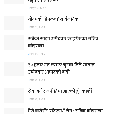
गड्ताैला सर्वसम्मत
चैत्र १४, २०८२
गौतमको ‘प्रेमकथा’ सार्वजनिक
माघ २५, २०८२
सबैको साझा उम्मेदवार काङ्ग्रेसका राजिव
कोइराला
माघ १९, २०८२
३० हजार मत ल्याएर चुनाव जित्ने स्वतन्त्र
उम्मेदवार अहमदको दावी
माघ १८, २०८२
सेवा गर्न राजनीतिमा आएको हुँ : कार्की
माघ १८, २०८२
मेरो कसैसँग प्रतिस्पर्धा छैन : राजिव कोइराला