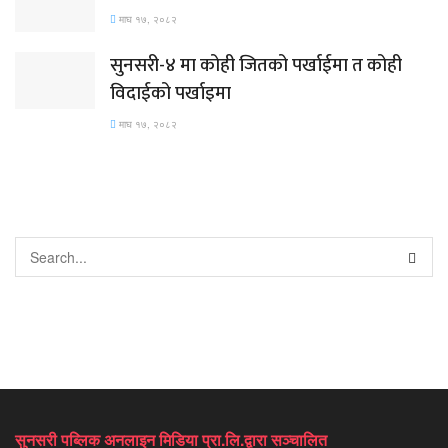
माघ १७, २०८२
सुनसरी-४ मा कोही जितको पर्खाईमा त कोही
विदाईको पर्खाइमा
माघ १७, २०८२
सुनसरी पब्लिक अनलाइन मिडिया प्रा.लि.द्वारा सञ्चालित