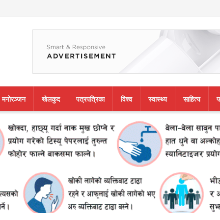
मनाेरञ्जन
खेलकुद
पत्रपत्रिका
विश्व
स्वास्थ्य
साहित्य
फ