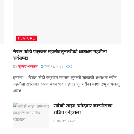
FEATURE
नेपाल फोटो पत्रकार महासंघ सुनसरीको अध्यक्षमा गड्ताैला
सर्वसम्मत
BY
चैत्र १४, २०८२
सुनसरी अनलाइन
0
ी
इनरुवा,। नेपाल फोटो पत्रकार महासंघ सुनसरी शाखाको अध्यक्षमा नवीन
गड्ताैला सर्वसम्मत रूपमा चयन भएका छन्। सुनसरीको काेशी टप्पु वन्यजन्तु
आरक्ष...
सबैको साझा उम्मेदवार काङ्ग्रेसका
राजिव कोइराला
माघ १९, २०८२