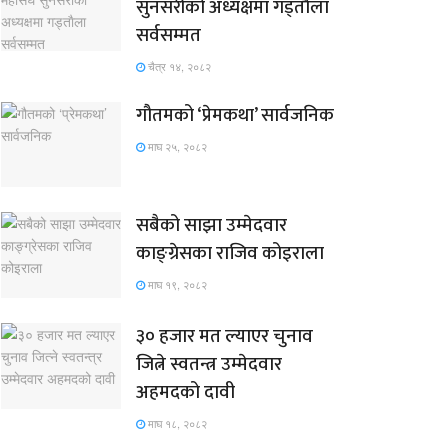
सुनसरीको अध्यक्षमा गड्ताैला
सर्वसम्मत
चैत्र १४, २०८२
गौतमको ‘प्रेमकथा’ सार्वजनिक
माघ २५, २०८२
सबैको साझा उम्मेदवार
काङ्ग्रेसका राजिव कोइराला
माघ १९, २०८२
३० हजार मत ल्याएर चुनाव
जित्ने स्वतन्त्र उम्मेदवार
अहमदको दावी
माघ १८, २०८२