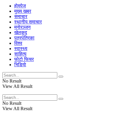
हाेमपेज
मुख्य खबर
समाचार
स्थानीय समाचार
मनाेरञ्जन
खेलकुद
पत्रपत्रिका
विश्व
स्वास्थ्य
साहित्य
फाेटाे फिचर
भिडियाे
No Result
View All Result
No Result
View All Result