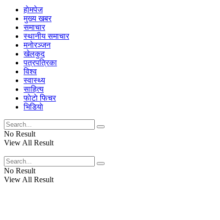
हाेमपेज
मुख्य खबर
समाचार
स्थानीय समाचार
मनाेरञ्जन
खेलकुद
पत्रपत्रिका
विश्व
स्वास्थ्य
साहित्य
फाेटाे फिचर
भिडियाे
No Result
View All Result
No Result
View All Result