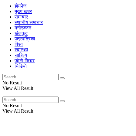
हाेमपेज
मुख्य खबर
समाचार
स्थानीय समाचार
मनाेरञ्जन
खेलकुद
पत्रपत्रिका
विश्व
स्वास्थ्य
साहित्य
फाेटाे फिचर
भिडियाे
No Result
View All Result
No Result
View All Result