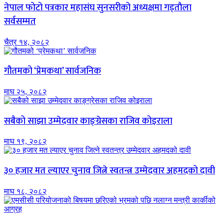
नेपाल फोटो पत्रकार महासंघ सुनसरीको अध्यक्षमा गड्ताैला
सर्वसम्मत
चैत्र १४, २०८२
गौतमको ‘प्रेमकथा’ सार्वजनिक
माघ २५, २०८२
सबैको साझा उम्मेदवार काङ्ग्रेसका राजिव कोइराला
माघ १९, २०८२
३० हजार मत ल्याएर चुनाव जित्ने स्वतन्त्र उम्मेदवार अहमदको दावी
माघ १८, २०८२