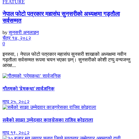
FEATURE
नेपाल फोटो पत्रकार महासंघ सुनसरीको अध्यक्षमा गड्ताैला
सर्वसम्मत
by
सुनसरी अनलाइन
चैत्र १४, २०८२
0
इनरुवा,। नेपाल फोटो पत्रकार महासंघ सुनसरी शाखाको अध्यक्षमा नवीन
गड्ताैला सर्वसम्मत रूपमा चयन भएका छन्। सुनसरीको काेशी टप्पु वन्यजन्तु
आरक्ष...
गौतमको ‘प्रेमकथा’ सार्वजनिक
माघ २५, २०८२
सबैको साझा उम्मेदवार काङ्ग्रेसका राजिव कोइराला
माघ १९, २०८२