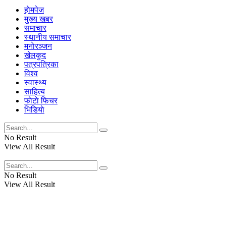
हाेमपेज
मुख्य खबर
समाचार
स्थानीय समाचार
मनाेरञ्जन
खेलकुद
पत्रपत्रिका
विश्व
स्वास्थ्य
साहित्य
फाेटाे फिचर
भिडियाे
No Result
View All Result
No Result
View All Result