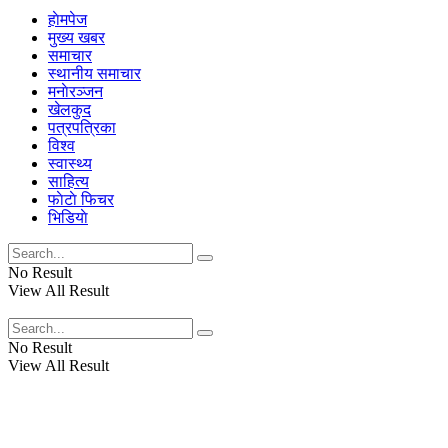
हाेमपेज
मुख्य खबर
समाचार
स्थानीय समाचार
मनाेरञ्जन
खेलकुद
पत्रपत्रिका
विश्व
स्वास्थ्य
साहित्य
फाेटाे फिचर
भिडियाे
No Result
View All Result
No Result
View All Result