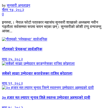
by
सुनसरी अनलाइन
चैत्र १४, २०८२
0
इनरुवा,। नेपाल फोटो पत्रकार महासंघ सुनसरी शाखाको अध्यक्षमा नवीन
गड्ताैला सर्वसम्मत रूपमा चयन भएका छन्। सुनसरीको काेशी टप्पु वन्यजन्तु
आरक्ष...
गौतमको ‘प्रेमकथा’ सार्वजनिक
माघ २५, २०८२
सबैको साझा उम्मेदवार काङ्ग्रेसका राजिव कोइराला
माघ १९, २०८२
३० हजार मत ल्याएर चुनाव जित्ने स्वतन्त्र उम्मेदवार अहमदको दावी
माघ १८, २०८२