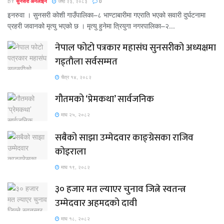
BY
सुनसरी अनलाइन
जेष्ठ २३, २०८३
0
इनरुवा । सुनसरी कोशी गाउँपालिका–८ भाण्टाबारीमा गएराति भएको सवारी दुर्घटनामा
प्रहरी जवानको मृत्यु भएको छ । मृत्यु हुनेमा त्रियुगा नगरपालिका–२...
नेपाल फोटो पत्रकार महासंघ सुनसरीको अध्यक्षमा
गड्ताैला सर्वसम्मत
चैत्र १४, २०८२
गौतमको ‘प्रेमकथा’ सार्वजनिक
माघ २५, २०८२
सबैको साझा उम्मेदवार काङ्ग्रेसका राजिव
कोइराला
माघ १९, २०८२
३० हजार मत ल्याएर चुनाव जित्ने स्वतन्त्र
उम्मेदवार अहमदको दावी
माघ १८, २०८२