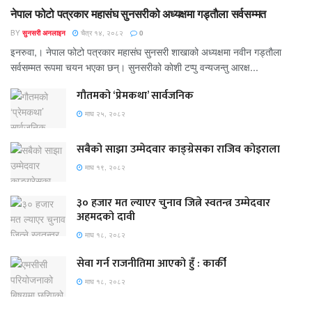
नेपाल फोटो पत्रकार महासंघ सुनसरीको अध्यक्षमा गड्ताैला सर्वसम्मत
BY
सुनसरी अनलाइन
चैत्र १४, २०८२
0
इनरुवा,। नेपाल फोटो पत्रकार महासंघ सुनसरी शाखाको अध्यक्षमा नवीन गड्ताैला
सर्वसम्मत रूपमा चयन भएका छन्। सुनसरीको काेशी टप्पु वन्यजन्तु आरक्ष...
गौतमको ‘प्रेमकथा’ सार्वजनिक
माघ २५, २०८२
सबैको साझा उम्मेदवार काङ्ग्रेसका राजिव कोइराला
माघ १९, २०८२
३० हजार मत ल्याएर चुनाव जित्ने स्वतन्त्र उम्मेदवार
अहमदको दावी
माघ १८, २०८२
सेवा गर्न राजनीतिमा आएको हुँ : कार्की
माघ १८, २०८२