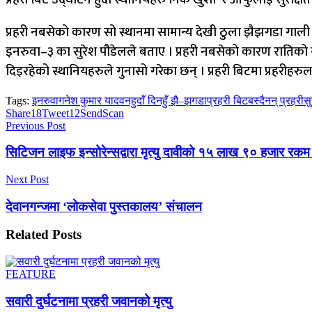
प्रहरी नबसेको कारण सो स्थानमा सामान्य देखी ठुला झैझगडा गाली ग
इनरुवा–३ का सुरेश पौडेलले बताए । प्रहरी नबसेको कारण रातिको स
दिइरहेको स्थानियहरुले गुनासो गरेका छन् । प्रहरी बिटमा प्रहर
Tags:
इनरुवा
गनेश कुमार यादव
नहुदाँ दिनहुँ झै–झगडा
प्रहरी बिट
बस्दैनन् प्रहरी
स
Share
18
Tweet
12
Send
Scan
Previous Post
सिटिजन लाइफ इन्सोरेन्सद्वारा मृत्यु दावीको १५ लाख ९० हजार रकम
Next Post
देवानगन्जमा ‘लोकसेवा पुस्तकालय’ संचालन
Related
Posts
FEATURE
सवारी दुर्घटनामा प्रहरी जवानको मृत्यु