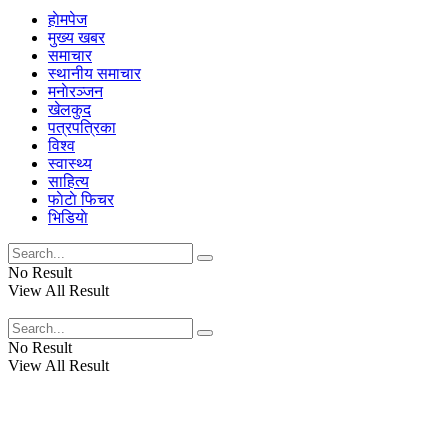
हाेमपेज
मुख्य खबर
समाचार
स्थानीय समाचार
मनाेरञ्जन
खेलकुद
पत्रपत्रिका
विश्व
स्वास्थ्य
साहित्य
फाेटाे फिचर
भिडियाे
No Result
View All Result
No Result
View All Result