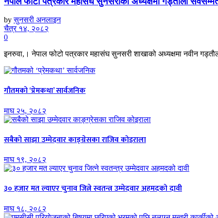
नेपाल फोटो पत्रकार महासंघ सुनसरीको अध्यक्षमा गड्ताैला सर्वसम्म
by
सुनसरी अनलाइन
चैत्र १४, २०८२
0
इनरुवा,। नेपाल फोटो पत्रकार महासंघ सुनसरी शाखाको अध्यक्षमा नवीन गड्ताैला
गौतमको ‘प्रेमकथा’ सार्वजनिक
माघ २५, २०८२
सबैको साझा उम्मेदवार काङ्ग्रेसका राजिव कोइराला
माघ १९, २०८२
३० हजार मत ल्याएर चुनाव जित्ने स्वतन्त्र उम्मेदवार अहमदको दावी
माघ १८, २०८२