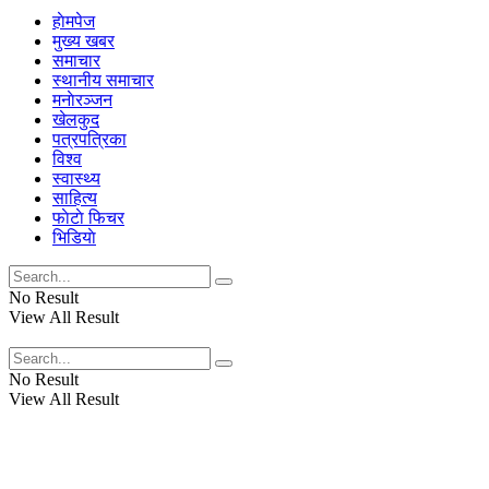
हाेमपेज
मुख्य खबर
समाचार
स्थानीय समाचार
मनाेरञ्जन
खेलकुद
पत्रपत्रिका
विश्व
स्वास्थ्य
साहित्य
फाेटाे फिचर
भिडियाे
No Result
View All Result
No Result
View All Result