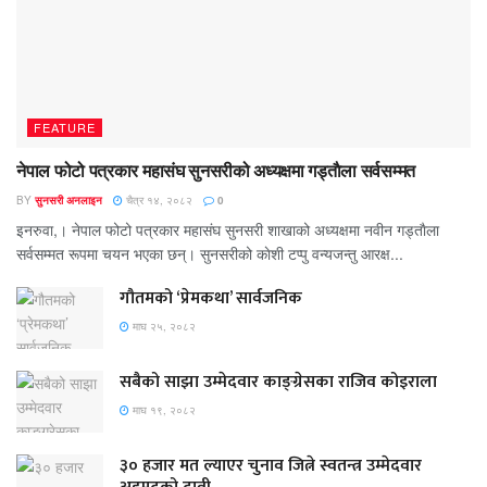
FEATURE
नेपाल फोटो पत्रकार महासंघ सुनसरीको अध्यक्षमा गड्ताैला सर्वसम्मत
BY
सुनसरी अनलाइन
चैत्र १४, २०८२
0
इनरुवा,। नेपाल फोटो पत्रकार महासंघ सुनसरी शाखाको अध्यक्षमा नवीन गड्ताैला
सर्वसम्मत रूपमा चयन भएका छन्। सुनसरीको काेशी टप्पु वन्यजन्तु आरक्ष...
गौतमको ‘प्रेमकथा’ सार्वजनिक
माघ २५, २०८२
सबैको साझा उम्मेदवार काङ्ग्रेसका राजिव कोइराला
माघ १९, २०८२
३० हजार मत ल्याएर चुनाव जित्ने स्वतन्त्र उम्मेदवार