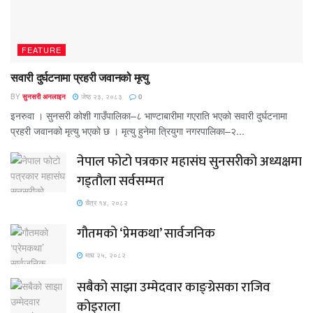
FEATURE
सवारी दुर्घटनामा प्रहरी जवानको मृत्यु
BY
सुनसरी अनलाइन
जेष्ठ २३, २०८३
0
इनरुवा । सुनसरी कोशी गाउँपालिका–८ भाण्टाबारीमा गएराति भएको सवारी दुर्घटनामा
प्रहरी जवानको मृत्यु भएको छ । मृत्यु हुनेमा त्रियुगा नगरपालिका–२...
नेपाल फोटो पत्रकार महासंघ सुनसरीको अध्यक्षमा
गड्ताैला सर्वसम्मत
चैत्र १४, २०८२
गौतमको ‘प्रेमकथा’ सार्वजनिक
माघ २५, २०८२
सबैको साझा उम्मेदवार काङ्ग्रेसका राजिव
कोइराला