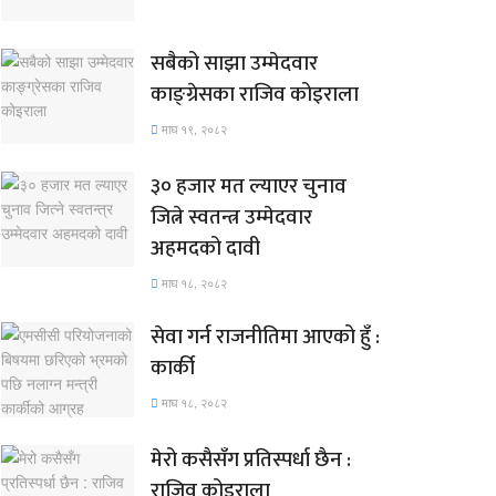
सबैको साझा उम्मेदवार
काङ्ग्रेसका राजिव कोइराला
माघ १९, २०८२
३० हजार मत ल्याएर चुनाव
जित्ने स्वतन्त्र उम्मेदवार
अहमदको दावी
माघ १८, २०८२
सेवा गर्न राजनीतिमा आएको हुँ :
कार्की
माघ १८, २०८२
मेरो कसैसँग प्रतिस्पर्धा छैन :
राजिव कोइराला