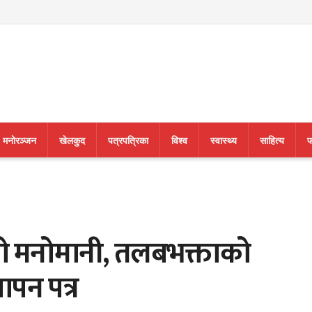
मनाेरञ्जन
खेलकुद
पत्रपत्रिका
विश्व
स्वास्थ्य
साहित्य
फ
ो मनोमानी, तलबभक्ताको
ापन पत्र