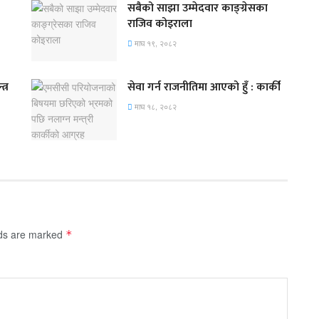
सबैको साझा उम्मेदवार काङ्ग्रेसका
राजिव कोइराला
माघ १९, २०८२
त्र
सेवा गर्न राजनीतिमा आएको हुँ : कार्की
माघ १८, २०८२
lds are marked
*