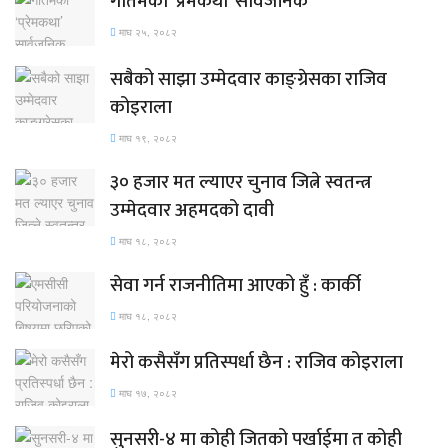
गौतमको ‘प्रेमकथा’ सार्वजनिक
माघ २५, २०८२
सबैको साझा उम्मेदवार काङ्ग्रेसका राजिव
कोइराला
माघ १९, २०८२
३० हजार मत ल्याएर चुनाव जित्ने स्वतन्त्र
उम्मेदवार अहमदको दावी
माघ १८, २०८२
सेवा गर्न राजनीतिमा आएको हुँ : कार्की
माघ १८, २०८२
मेरो कसैसँग प्रतिस्पर्धा छैन : राजिव कोइराला
माघ १७, २०८२
सुनसरी-४ मा कोही जितको पर्खाईमा त कोही