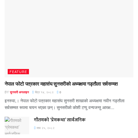
FEATURE
नेपाल फोटो पत्रकार महासंघ सुनसरीको अध्यक्षमा गड्ताैला सर्वसम्मत
BY
सुनसरी अनलाइन
चैत्र १४, २०८२
0
इनरुवा,। नेपाल फोटो पत्रकार महासंघ सुनसरी शाखाको अध्यक्षमा नवीन गड्ताैला
सर्वसम्मत रूपमा चयन भएका छन्। सुनसरीको काेशी टप्पु वन्यजन्तु आरक्ष...
गौतमको ‘प्रेमकथा’ सार्वजनिक
माघ २५, २०८२