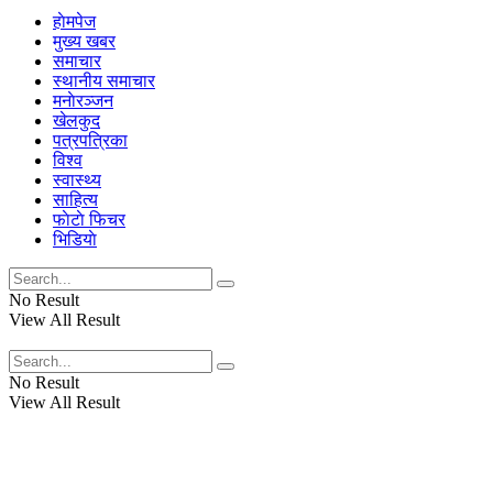
हाेमपेज
मुख्य खबर
समाचार
स्थानीय समाचार
मनाेरञ्जन
खेलकुद
पत्रपत्रिका
विश्व
स्वास्थ्य
साहित्य
फाेटाे फिचर
भिडियाे
No Result
View All Result
No Result
View All Result