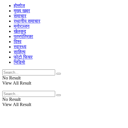
हाेमपेज
मुख्य खबर
समाचार
स्थानीय समाचार
मनाेरञ्जन
खेलकुद
पत्रपत्रिका
विश्व
स्वास्थ्य
साहित्य
फाेटाे फिचर
भिडियाे
No Result
View All Result
No Result
View All Result