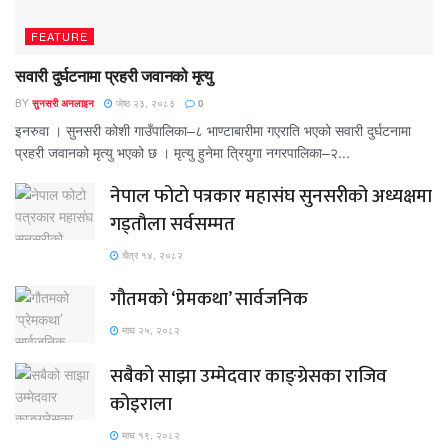
FEATURE
सवारी दुर्घटनामा प्रहरी जवानको मृत्यु
BY
सुनसरी अनलाइन
जेष्ठ २३, २०८३
0
इनरुवा । सुनसरी कोशी गाउँपालिका–८ भाण्टाबारीमा गएराति भएको सवारी दुर्घटनामा
प्रहरी जवानको मृत्यु भएको छ । मृत्यु हुनेमा त्रियुगा नगरपालिका–२...
नेपाल फोटो पत्रकार महासंघ सुनसरीको अध्यक्षमा
गड्ताैला सर्वसम्मत
चैत्र १४, २०८२
गौतमको ‘प्रेमकथा’ सार्वजनिक
माघ २५, २०८२
सबैको साझा उम्मेदवार काङ्ग्रेसका राजिव
कोइराला
माघ १९, २०८२