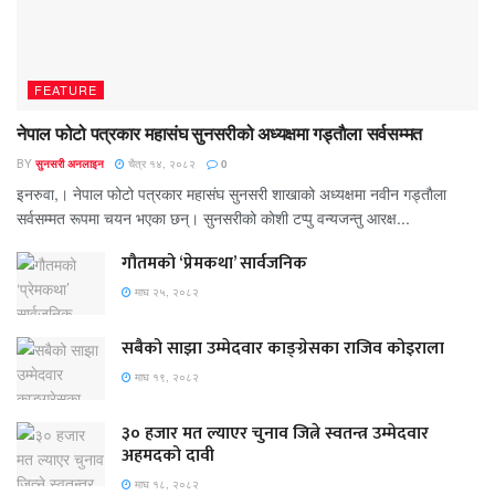
FEATURE
नेपाल फोटो पत्रकार महासंघ सुनसरीको अध्यक्षमा गड्ताैला सर्वसम्मत
BY
सुनसरी अनलाइन
चैत्र १४, २०८२
0
इनरुवा,। नेपाल फोटो पत्रकार महासंघ सुनसरी शाखाको अध्यक्षमा नवीन गड्ताैला
सर्वसम्मत रूपमा चयन भएका छन्। सुनसरीको काेशी टप्पु वन्यजन्तु आरक्ष...
गौतमको ‘प्रेमकथा’ सार्वजनिक
माघ २५, २०८२
सबैको साझा उम्मेदवार काङ्ग्रेसका राजिव कोइराला
माघ १९, २०८२
३० हजार मत ल्याएर चुनाव जित्ने स्वतन्त्र उम्मेदवार
अहमदको दावी
माघ १८, २०८२