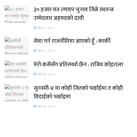
३० हजार मत ल्याएर चुनाव जित्ने स्वतन्त्र
उम्मेदवार अहमदको दावी
माघ १८, २०८२
सेवा गर्न राजनीतिमा आएको हुँ : कार्की
माघ १८, २०८२
मेरो कसैसँग प्रतिस्पर्धा छैन : राजिव कोइराला
माघ १७, २०८२
सुनसरी-४ मा कोही जितको पर्खाईमा त कोही
विदाईको पर्खाइमा
माघ १७, २०८२