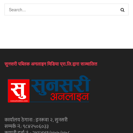
सुनसरी पब्लिक अनलाइन मिडिया प्रा.लि.द्वारा सञ्चालित
कार्यालय ठेगाना : इनरूवा २, सुनसरी
सम्पर्क नं.: ९८४२५०६०३३