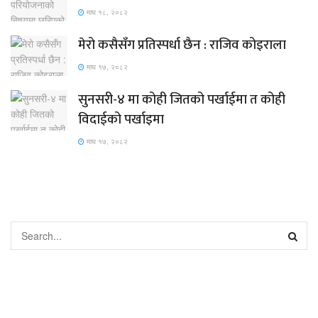
माघ १८, २०८२
मेरो कसैसँग प्रतिस्पर्धा छैन : राजिव कोइराला
माघ १७, २०८२
सुनसरी-४ मा कोही जितको पर्खाईमा त कोही
विदाईको पर्खाइमा
माघ १७, २०८२