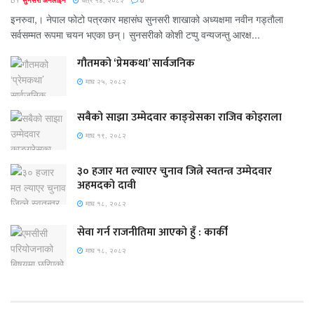
BY
सुनसरी अनलाइन
चैत्र १४, २०८२
0
इनरुवा,। नेपाल फोटो पत्रकार महासंघ सुनसरी शाखाको अध्यक्षमा नवीन गड्ताैला
सर्वसम्मत रूपमा चयन भएका छन्। सुनसरीको काेशी टप्पु वन्यजन्तु आरक्ष...
गौतमको ‘प्रेमकथा’ सार्वजनिक
माघ २५, २०८२
सबैको साझा उम्मेदवार काङ्ग्रेसका राजिव कोइराला
माघ १९, २०८२
३० हजार मत ल्याएर चुनाव जित्ने स्वतन्त्र उम्मेदवार
अहमदको दावी
माघ १८, २०८२
सेवा गर्न राजनीतिमा आएको हुँ : कार्की
माघ १८, २०८२