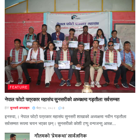
FEATURE
नेपाल फोटो पत्रकार महासंघ सुनसरीको अध्यक्षमा गड्ताैला सर्वसम्मत
BY
सुनसरी अनलाइन
चैत्र १४, २०८२
0
इनरुवा,। नेपाल फोटो पत्रकार महासंघ सुनसरी शाखाको अध्यक्षमा नवीन गड्ताैला
सर्वसम्मत रूपमा चयन भएका छन्। सुनसरीको काेशी टप्पु वन्यजन्तु आरक्ष...
गौतमको ‘प्रेमकथा’ सार्वजनिक