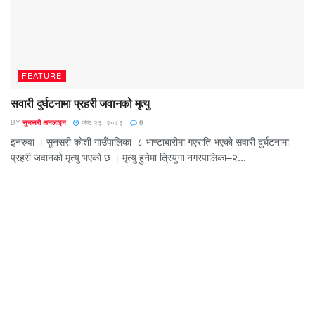
FEATURE
सवारी दुर्घटनामा प्रहरी जवानको मृत्यु
BY
सुनसरी अनलाइन
जेष्ठ २३, २०८३
0
इनरुवा । सुनसरी कोशी गाउँपालिका–८ भाण्टाबारीमा गएराति भएको सवारी दुर्घटनामा
प्रहरी जवानको मृत्यु भएको छ । मृत्यु हुनेमा त्रियुगा नगरपालिका–२...
नेपाल फोटो पत्रकार महासंघ सुनसरीको अध्यक्षमा
गड्ताैला सर्वसम्मत
चैत्र १४, २०८२
गौतमको ‘प्रेमकथा’ सार्वजनिक
माघ २५, २०८२
सबैको साझा उम्मेदवार काङ्ग्रेसका राजिव