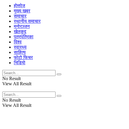
हाेमपेज
मुख्य खबर
समाचार
स्थानीय समाचार
मनाेरञ्जन
खेलकुद
पत्रपत्रिका
विश्व
स्वास्थ्य
साहित्य
फाेटाे फिचर
भिडियाे
No Result
View All Result
No Result
View All Result