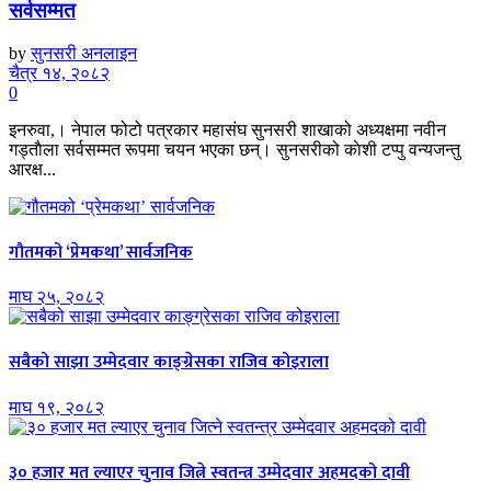
सर्वसम्मत
by
सुनसरी अनलाइन
चैत्र १४, २०८२
0
इनरुवा,। नेपाल फोटो पत्रकार महासंघ सुनसरी शाखाको अध्यक्षमा नवीन
गड्ताैला सर्वसम्मत रूपमा चयन भएका छन्। सुनसरीको काेशी टप्पु वन्यजन्तु
आरक्ष...
गौतमको ‘प्रेमकथा’ सार्वजनिक
माघ २५, २०८२
सबैको साझा उम्मेदवार काङ्ग्रेसका राजिव कोइराला
माघ १९, २०८२
३० हजार मत ल्याएर चुनाव जित्ने स्वतन्त्र उम्मेदवार अहमदको दावी