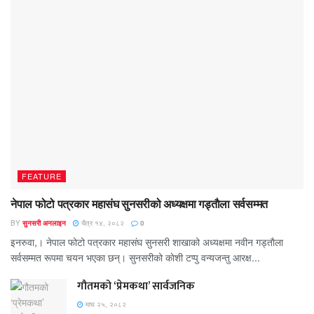
FEATURE
नेपाल फोटो पत्रकार महासंघ सुनसरीको अध्यक्षमा गड्ताैला सर्वसम्मत
BY
सुनसरी अनलाइन
चैत्र १४, २०८२
0
इनरुवा,। नेपाल फोटो पत्रकार महासंघ सुनसरी शाखाको अध्यक्षमा नवीन गड्ताैला
सर्वसम्मत रूपमा चयन भएका छन्। सुनसरीको काेशी टप्पु वन्यजन्तु आरक्ष...
गौतमको ‘प्रेमकथा’ सार्वजनिक
माघ २५, २०८२