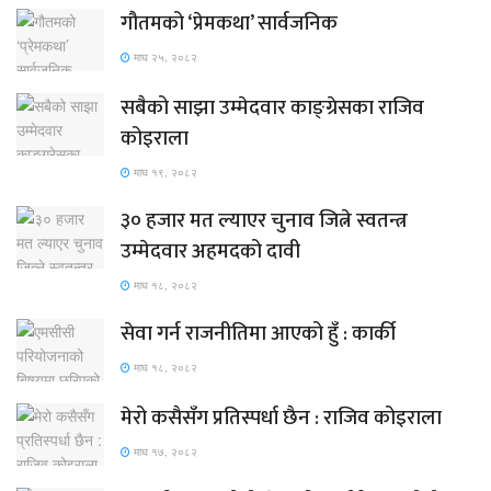
गौतमको ‘प्रेमकथा’ सार्वजनिक
माघ २५, २०८२
सबैको साझा उम्मेदवार काङ्ग्रेसका राजिव
कोइराला
माघ १९, २०८२
३० हजार मत ल्याएर चुनाव जित्ने स्वतन्त्र
उम्मेदवार अहमदको दावी
माघ १८, २०८२
सेवा गर्न राजनीतिमा आएको हुँ : कार्की
माघ १८, २०८२
मेरो कसैसँग प्रतिस्पर्धा छैन : राजिव कोइराला
माघ १७, २०८२