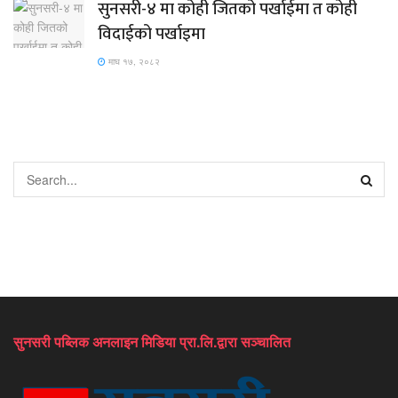
सुनसरी-४ मा कोही जितको पर्खाईमा त कोही
विदाईको पर्खाइमा
माघ १७, २०८२
सुनसरी पब्लिक अनलाइन मिडिया प्रा.लि.द्वारा सञ्चालित