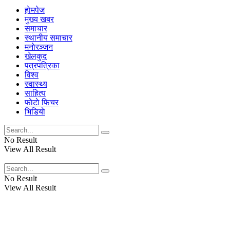
हाेमपेज
मुख्य खबर
समाचार
स्थानीय समाचार
मनाेरञ्जन
खेलकुद
पत्रपत्रिका
विश्व
स्वास्थ्य
साहित्य
फाेटाे फिचर
भिडियाे
No Result
View All Result
No Result
View All Result