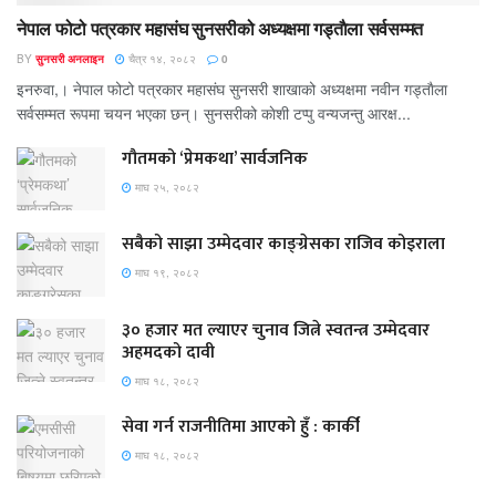
नेपाल फोटो पत्रकार महासंघ सुनसरीको अध्यक्षमा गड्ताैला सर्वसम्मत
BY
सुनसरी अनलाइन
चैत्र १४, २०८२
0
इनरुवा,। नेपाल फोटो पत्रकार महासंघ सुनसरी शाखाको अध्यक्षमा नवीन गड्ताैला
सर्वसम्मत रूपमा चयन भएका छन्। सुनसरीको काेशी टप्पु वन्यजन्तु आरक्ष...
गौतमको ‘प्रेमकथा’ सार्वजनिक
माघ २५, २०८२
सबैको साझा उम्मेदवार काङ्ग्रेसका राजिव कोइराला
माघ १९, २०८२
३० हजार मत ल्याएर चुनाव जित्ने स्वतन्त्र उम्मेदवार
अहमदको दावी
माघ १८, २०८२
सेवा गर्न राजनीतिमा आएको हुँ : कार्की
माघ १८, २०८२