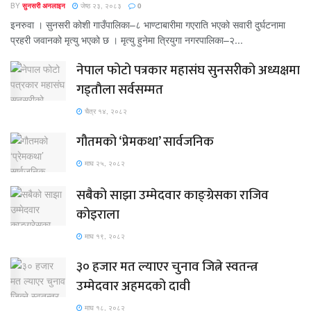
BY
सुनसरी अनलाइन
जेष्ठ २३, २०८३
0
इनरुवा । सुनसरी कोशी गाउँपालिका–८ भाण्टाबारीमा गएराति भएको सवारी दुर्घटनामा
प्रहरी जवानको मृत्यु भएको छ । मृत्यु हुनेमा त्रियुगा नगरपालिका–२...
नेपाल फोटो पत्रकार महासंघ सुनसरीको अध्यक्षमा
गड्ताैला सर्वसम्मत
चैत्र १४, २०८२
गौतमको ‘प्रेमकथा’ सार्वजनिक
माघ २५, २०८२
सबैको साझा उम्मेदवार काङ्ग्रेसका राजिव
कोइराला
माघ १९, २०८२
३० हजार मत ल्याएर चुनाव जित्ने स्वतन्त्र
उम्मेदवार अहमदको दावी
माघ १८, २०८२