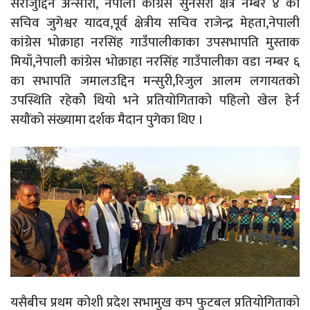
सेराजुद्दिन अन्सारी, नेपाली कांग्रेस सुनसरी क्षेत्र नम्बर ४ का
सचिव जुगेश्वर यादव,पूर्व क्षेत्रीय सचिव राजेन्द्र मेहता,नेपाली
कांग्रेस भोक्राहा नरसिंह गाउँपालीकाका उपसभापति मुस्ताक
मियाँ,नेपाली कांग्रेस भोक्राहा नरसिंह गाउँपालीका वडा नम्बर ६
का सभापति जमालउद्दिन मन्सुरी,रिजुल आलम लगायतको
उपस्थिति रहेकोे थियो भने प्रतियोगिताको पहिलो खेल हेर्न
सयौंको संख्यामा दर्शक मैदान पुगेका थिए ।
यसैबीच प्रथम कोशी प्रदेश सभामुख कप फुटबल प्रतियोगिताको