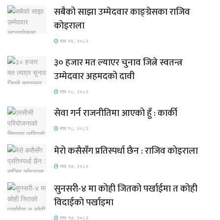
सबैको साझा उम्मेदवार काङ्ग्रेसका राजिव
कोइराला
माघ १९, २०८२
३० हजार मत ल्याएर चुनाव जित्ने स्वतन्त्र
उम्मेदवार अहमदको दावी
माघ १८, २०८२
सेवा गर्न राजनीतिमा आएको हुँ : कार्की
माघ १८, २०८२
मेरो कसैसँग प्रतिस्पर्धा छैन : राजिव कोइराला
माघ १७, २०८२
सुनसरी-४ मा कोही जितको पर्खाईमा त कोही
विदाईको पर्खाइमा
माघ १७, २०८२