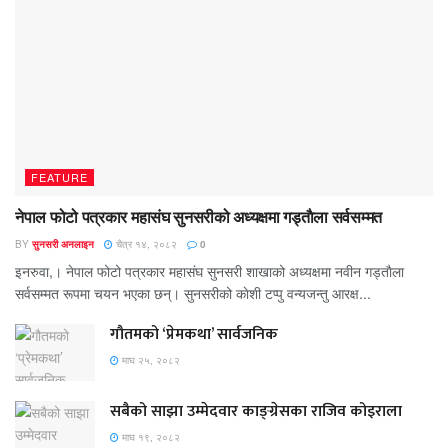
FEATURE
नेपाल फोटो पत्रकार महासंघ सुनसरीको अध्यक्षमा गड्ताैला सर्वसम्मत
BY
सुनसरी अनलाइन
चैत्र १४, २०८२
0
इनरुवा,। नेपाल फोटो पत्रकार महासंघ सुनसरी शाखाको अध्यक्षमा नवीन गड्ताैला
सर्वसम्मत रूपमा चयन भएका छन्। सुनसरीको काेशी टप्पु वन्यजन्तु आरक्ष...
गौतमको ‘प्रेमकथा’ सार्वजनिक
माघ २५, २०८२
सबैको साझा उम्मेदवार काङ्ग्रेसका राजिव कोइराला
माघ १९, २०८२