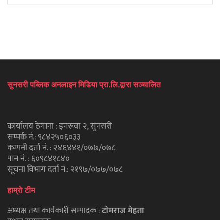
सुनसरी पब्लिक अनलाइन मिडिया प्रा.लि.द्वारा सञ्चालित
कार्यालय ठेगाना : इनरूवा २, सुनसरी
सम्पर्क नं.: ९८४२५०६०३३
कम्पनी दर्ता नं. : २४६४४१/०७७/०७८
पान नं. : ६०९८४१८४०
सूचना विभाग दर्ता नं.: २१९७/०७७/०७८
हाम्राे टीम
अध्यक्ष तथा कार्यकारी सम्पादक :
टाेमराज मेहता