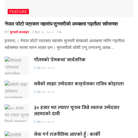
FEATURE
नेपाल फोटो पत्रकार महासंघ सुनसरीको अध्यक्षमा गड्ताैला सर्वसम्मत
BY
सुनसरी अनलाइन
चैत्र १४, २०८२
0
इनरुवा,। नेपाल फोटो पत्रकार महासंघ सुनसरी शाखाको अध्यक्षमा नवीन गड्ताैला
सर्वसम्मत रूपमा चयन भएका छन्। सुनसरीको काेशी टप्पु वन्यजन्तु आरक्ष...
गौतमको ‘प्रेमकथा’ सार्वजनिक
माघ २५, २०८२
सबैको साझा उम्मेदवार काङ्ग्रेसका राजिव कोइराला
माघ १९, २०८२
३० हजार मत ल्याएर चुनाव जित्ने स्वतन्त्र उम्मेदवार
अहमदको दावी
माघ १८, २०८२
सेवा गर्न राजनीतिमा आएको हुँ : कार्की