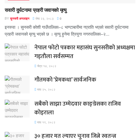
सवारी दुर्घटनामा प्रहरी जवानको मृत्यु
BY
सुनसरी अनलाइन
जेष्ठ २३, २०८३
0
इनरुवा । सुनसरी कोशी गाउँपालिका–८ भाण्टाबारीमा गएराति भएको सवारी दुर्घटनामा
प्रहरी जवानको मृत्यु भएको छ । मृत्यु हुनेमा त्रियुगा नगरपालिका–२...
नेपाल फोटो पत्रकार महासंघ सुनसरीको अध्यक्षमा
गड्ताैला सर्वसम्मत
चैत्र १४, २०८२
गौतमको ‘प्रेमकथा’ सार्वजनिक
माघ २५, २०८२
सबैको साझा उम्मेदवार काङ्ग्रेसका राजिव
कोइराला
माघ १९, २०८२
३० हजार मत ल्याएर चुनाव जित्ने स्वतन्त्र