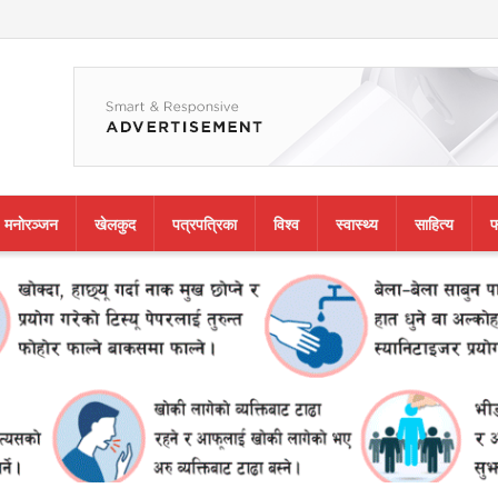
मनाेरञ्जन
खेलकुद
पत्रपत्रिका
विश्व
स्वास्थ्य
साहित्य
फ