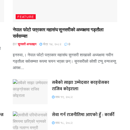
FEATURE
नेपाल फोटो पत्रकार महासंघ सुनसरीको अध्यक्षमा गड्ताैला
सर्वसम्मत
BY
चैत्र १४, २०८२
सुनसरी अनलाइन
0
ी
इनरुवा,। नेपाल फोटो पत्रकार महासंघ सुनसरी शाखाको अध्यक्षमा नवीन
गड्ताैला सर्वसम्मत रूपमा चयन भएका छन्। सुनसरीको काेशी टप्पु वन्यजन्तु
आरक्ष...
सबैको साझा उम्मेदवार काङ्ग्रेसका
राजिव कोइराला
माघ १९, २०८२
त्र
सेवा गर्न राजनीतिमा आएको हुँ : कार्की
माघ १८, २०८२