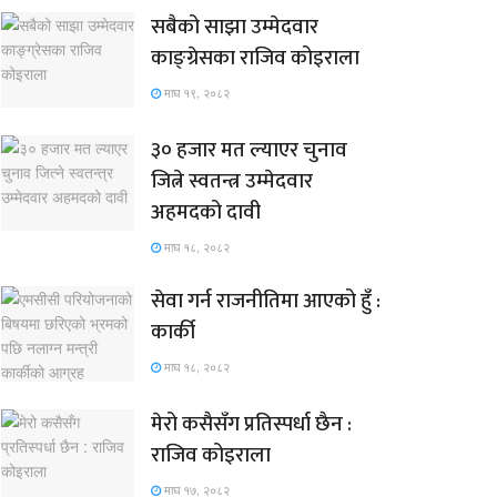
सबैको साझा उम्मेदवार
काङ्ग्रेसका राजिव कोइराला
माघ १९, २०८२
३० हजार मत ल्याएर चुनाव
जित्ने स्वतन्त्र उम्मेदवार
अहमदको दावी
माघ १८, २०८२
सेवा गर्न राजनीतिमा आएको हुँ :
कार्की
माघ १८, २०८२
मेरो कसैसँग प्रतिस्पर्धा छैन :
राजिव कोइराला
माघ १७, २०८२