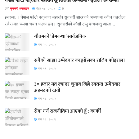
BY
सुनसरी अनलाइन
चैत्र १४, २०८२
0
इनरुवा,। नेपाल फोटो पत्रकार महासंघ सुनसरी शाखाको अध्यक्षमा नवीन गड्ताैला
सर्वसम्मत रूपमा चयन भएका छन्। सुनसरीको काेशी टप्पु वन्यजन्तु आरक्ष...
गौतमको ‘प्रेमकथा’ सार्वजनिक
माघ २५, २०८२
सबैको साझा उम्मेदवार काङ्ग्रेसका राजिव कोइराला
माघ १९, २०८२
३० हजार मत ल्याएर चुनाव जित्ने स्वतन्त्र उम्मेदवार
अहमदको दावी
माघ १८, २०८२
सेवा गर्न राजनीतिमा आएको हुँ : कार्की
माघ १८, २०८२