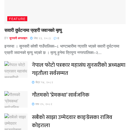
FEATURE
सवारी दुर्घटनामा प्रहरी जवानको मृत्यु
BY
सुनसरी अनलाइन
जेष्ठ २३, २०८३
0
इनरुवा । सुनसरी कोशी गाउँपालिका–८ भाण्टाबारीमा गएराति भएको सवारी दुर्घटनामा
प्रहरी जवानको मृत्यु भएको छ । मृत्यु हुनेमा त्रियुगा नगरपालिका–२...
नेपाल फोटो पत्रकार महासंघ सुनसरीको अध्यक्षमा
गड्ताैला सर्वसम्मत
चैत्र १४, २०८२
गौतमको ‘प्रेमकथा’ सार्वजनिक
माघ २५, २०८२
सबैको साझा उम्मेदवार काङ्ग्रेसका राजिव
कोइराला