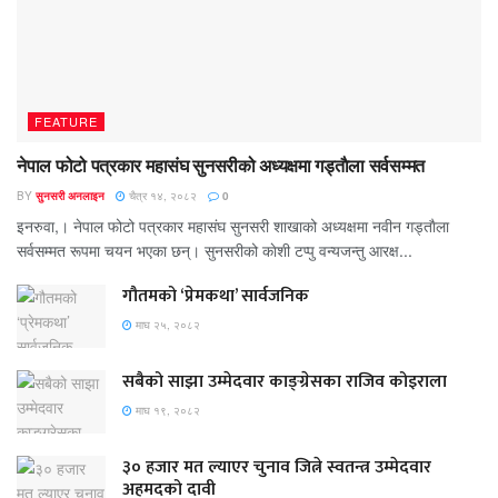
FEATURE
नेपाल फोटो पत्रकार महासंघ सुनसरीको अध्यक्षमा गड्ताैला सर्वसम्मत
BY
सुनसरी अनलाइन
चैत्र १४, २०८२
0
इनरुवा,। नेपाल फोटो पत्रकार महासंघ सुनसरी शाखाको अध्यक्षमा नवीन गड्ताैला
सर्वसम्मत रूपमा चयन भएका छन्। सुनसरीको काेशी टप्पु वन्यजन्तु आरक्ष...
गौतमको ‘प्रेमकथा’ सार्वजनिक
माघ २५, २०८२
सबैको साझा उम्मेदवार काङ्ग्रेसका राजिव कोइराला
माघ १९, २०८२
३० हजार मत ल्याएर चुनाव जित्ने स्वतन्त्र उम्मेदवार
अहमदको दावी