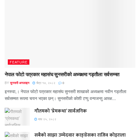
FEATURE
नेपाल फोटो पत्रकार महासंघ सुनसरीको अध्यक्षमा गड्ताैला सर्वसम्मत
BY
सुनसरी अनलाइन
चैत्र १४, २०८२
0
इनरुवा,। नेपाल फोटो पत्रकार महासंघ सुनसरी शाखाको अध्यक्षमा नवीन गड्ताैला
सर्वसम्मत रूपमा चयन भएका छन्। सुनसरीको काेशी टप्पु वन्यजन्तु आरक्ष...
गौतमको ‘प्रेमकथा’ सार्वजनिक
माघ २५, २०८२
सबैको साझा उम्मेदवार काङ्ग्रेसका राजिव कोइराला