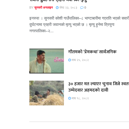
BY
जेष्ठ २३, २०८३
सुनसरी अनलाइन
0
इनरुवा । सुनसरी कोशी गाउँपालिका–८ भाण्टाबारीमा गएराति भएको सवार
दुर्घटनामा प्रहरी जवानको मृत्यु भएको छ । मृत्यु हुनेमा त्रियुगा
नगरपालिका–२...
गौतमको ‘प्रेमकथा’ सार्वजनिक
माघ २५, २०८२
३० हजार मत ल्याएर चुनाव जित्ने स्वतन्
उम्मेदवार अहमदको दावी
माघ १८, २०८२