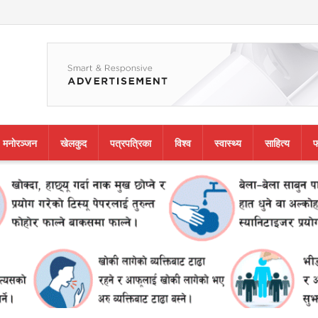
मनाेरञ्जन
खेलकुद
पत्रपत्रिका
विश्व
स्वास्थ्य
साहित्य
फ