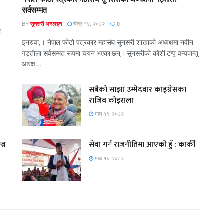
सर्वसम्मत
BY
चैत्र १४, २०८२
सुनसरी अनलाइन
0
ी
इनरुवा,। नेपाल फोटो पत्रकार महासंघ सुनसरी शाखाको अध्यक्षमा नवीन
गड्ताैला सर्वसम्मत रूपमा चयन भएका छन्। सुनसरीको काेशी टप्पु वन्यजन्तु
आरक्ष...
सबैको साझा उम्मेदवार काङ्ग्रेसका
राजिव कोइराला
माघ १९, २०८२
त्र
सेवा गर्न राजनीतिमा आएको हुँ : कार्की
माघ १८, २०८२