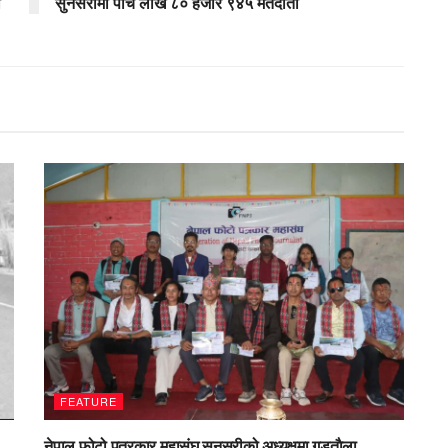
ी
सुनसरीमा पाँच लाख ८० हजार ९४५ मतदाता
FEATURE
नेपाल फोटो पत्रकार महासंघ सुनसरीको अध्यक्षमा गड्ताैला