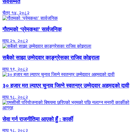
सर्वसम्मत
चैत्र १४, २०८२
गौतमको ‘प्रेमकथा’ सार्वजनिक
माघ २५, २०८२
सबैको साझा उम्मेदवार काङ्ग्रेसका राजिव कोइराला
माघ १९, २०८२
३० हजार मत ल्याएर चुनाव जित्ने स्वतन्त्र उम्मेदवार अहमदको दावी
माघ १८, २०८२
सेवा गर्न राजनीतिमा आएको हुँ : कार्की
माघ १८, २०८२