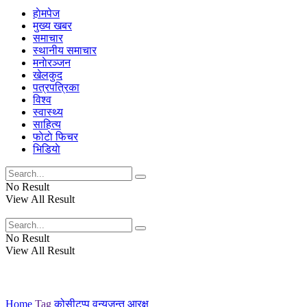
हाेमपेज
मुख्य खबर
समाचार
स्थानीय समाचार
मनाेरञ्जन
खेलकुद
पत्रपत्रिका
विश्व
स्वास्थ्य
साहित्य
फाेटाे फिचर
भिडियाे
No Result
View All Result
No Result
View All Result
Home
Tag
कोसीटप्पु वन्यजन्तु आरक्ष