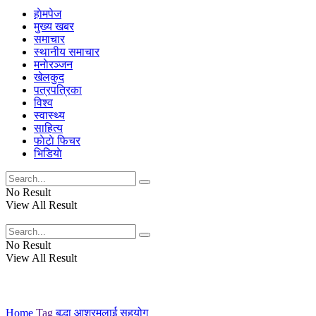
हाेमपेज
मुख्य खबर
समाचार
स्थानीय समाचार
मनाेरञ्जन
खेलकुद
पत्रपत्रिका
विश्व
स्वास्थ्य
साहित्य
फाेटाे फिचर
भिडियाे
No Result
View All Result
No Result
View All Result
Home
Tag
बृद्धा आश्रमलाई सहयोग