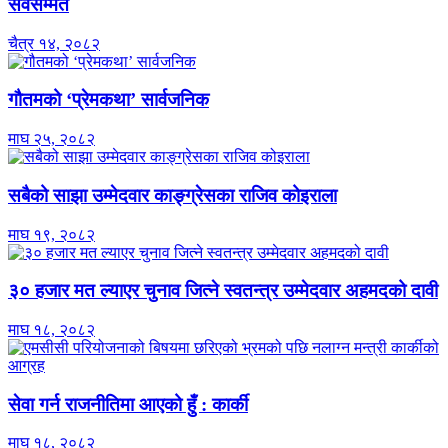
सर्वसम्मत
चैत्र १४, २०८२
गौतमको ‘प्रेमकथा’ सार्वजनिक
माघ २५, २०८२
सबैको साझा उम्मेदवार काङ्ग्रेसका राजिव कोइराला
माघ १९, २०८२
३० हजार मत ल्याएर चुनाव जित्ने स्वतन्त्र उम्मेदवार अहमदको दावी
माघ १८, २०८२
सेवा गर्न राजनीतिमा आएको हुँ : कार्की
माघ १८, २०८२