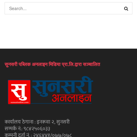
सुनसरी पब्लिक अनलाइन मिडिया प्रा.लि.द्वारा सञ्चालित
कार्यालय ठेगाना : इनरूवा २, सुनसरी
सम्पर्क नं.: ९८४२५०६०३३
कम्पनी दर्ता नं. : २४६४४१/०७७/०७८