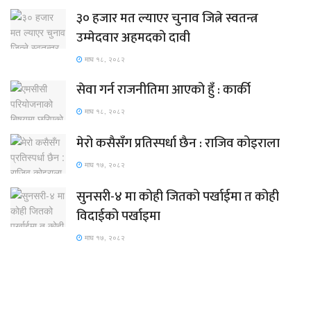
३० हजार मत ल्याएर चुनाव जित्ने स्वतन्त्र
उम्मेदवार अहमदको दावी
माघ १८, २०८२
सेवा गर्न राजनीतिमा आएको हुँ : कार्की
माघ १८, २०८२
मेरो कसैसँग प्रतिस्पर्धा छैन : राजिव कोइराला
माघ १७, २०८२
सुनसरी-४ मा कोही जितको पर्खाईमा त कोही
विदाईको पर्खाइमा
माघ १७, २०८२