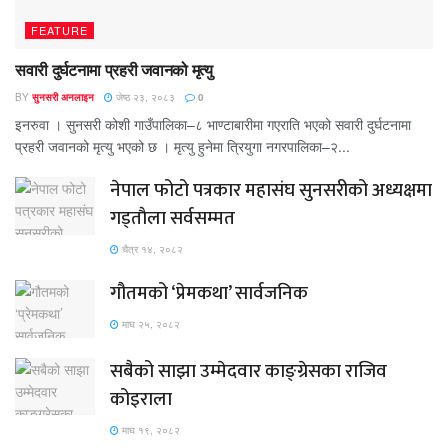
FEATURE
सवारी दुर्घटनामा प्रहरी जवानको मृत्यु
BY
सुनसरी अनलाइन
जेष्ठ २३, २०८३
0
इनरुवा । सुनसरी कोशी गाउँपालिका–८ भाण्टाबारीमा गएराति भएको सवारी दुर्घटनामा
प्रहरी जवानको मृत्यु भएको छ । मृत्यु हुनेमा त्रियुगा नगरपालिका–२...
नेपाल फोटो पत्रकार महासंघ सुनसरीको अध्यक्षमा
गड्ताैला सर्वसम्मत
चैत्र १४, २०८२
गौतमको ‘प्रेमकथा’ सार्वजनिक
माघ २५, २०८२
सबैको साझा उम्मेदवार काङ्ग्रेसका राजिव
कोइराला
माघ १९, २०८२