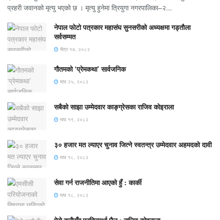
प्रहरी जवानको मृत्यु भएको छ । मृत्यु हुनेमा त्रियुगा नगरपालिका–२...
नेपाल फोटो पत्रकार महासंघ सुनसरीको अध्यक्षमा गड्ताैला
सर्वसम्मत
चैत्र १४, २०८२
गौतमको ‘प्रेमकथा’ सार्वजनिक
माघ २५, २०८२
सबैको साझा उम्मेदवार काङ्ग्रेसका राजिव कोइराला
माघ १९, २०८२
३० हजार मत ल्याएर चुनाव जित्ने स्वतन्त्र उम्मेदवार अहमदको दावी
माघ १८, २०८२
सेवा गर्न राजनीतिमा आएको हुँ : कार्की
माघ १८, २०८२