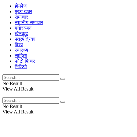
हाेमपेज
मुख्य खबर
समाचार
स्थानीय समाचार
मनाेरञ्जन
खेलकुद
पत्रपत्रिका
विश्व
स्वास्थ्य
साहित्य
फाेटाे फिचर
भिडियाे
No Result
View All Result
No Result
View All Result