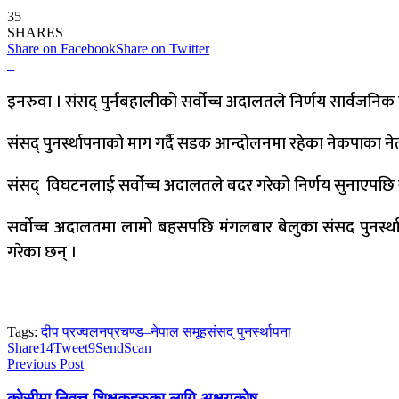
35
SHARES
Share on Facebook
Share on Twitter
इनरुवा । संसद् पुर्नबहालीको सर्वोच्च अदालतले निर्णय सार्वजनिक
संसद् पुनर्स्थापनाको माग गर्दै सडक आन्दोलनमा रहेका नेकपाका नेता
संसद् विघटनलाई सर्वोच्च अदालतले बदर गरेको निर्णय सुनाएपछि खु
सर्वोच्च अदालतमा लामो बहसपछि मंगलबार बेलुका संसद पुनर्स्था
गरेका छन् ।
Tags:
दीप प्रज्वलन
प्रचण्ड–नेपाल समूह
संसद् पुनर्स्थापना
Share
14
Tweet
9
Send
Scan
Previous Post
कोसीमा निवृत्त शिक्षकहरुका लागि अक्षयकोष