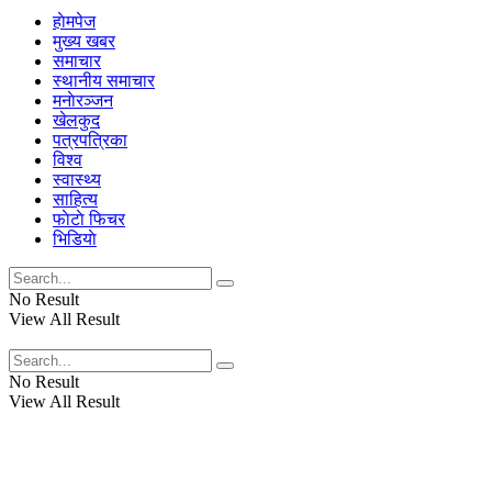
हाेमपेज
मुख्य खबर
समाचार
स्थानीय समाचार
मनाेरञ्जन
खेलकुद
पत्रपत्रिका
विश्व
स्वास्थ्य
साहित्य
फाेटाे फिचर
भिडियाे
No Result
View All Result
No Result
View All Result