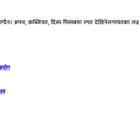
ेक लाग्दैन। अपच, कब्जियत, दिसा-पिसाबमा रगत देखिनेलगायतका लक्षण
सहयोग
रथम