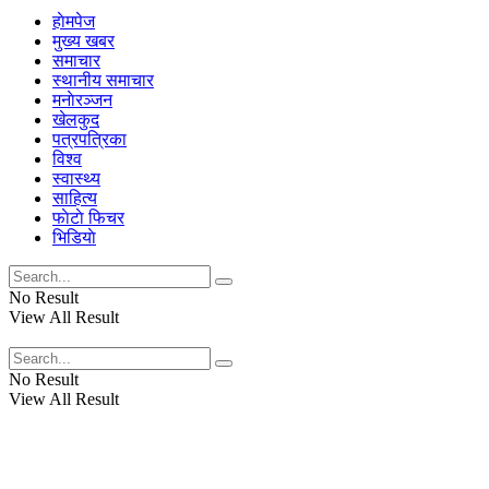
हाेमपेज
मुख्य खबर
समाचार
स्थानीय समाचार
मनाेरञ्जन
खेलकुद
पत्रपत्रिका
विश्व
स्वास्थ्य
साहित्य
फाेटाे फिचर
भिडियाे
No Result
View All Result
No Result
View All Result